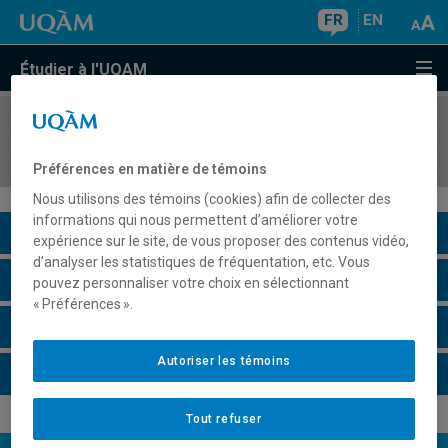
FR
EN
Étudier à l'UQAM
COURS
//
EUT1165
Gestion et valorisation du patrimoine urbain
Préférences en matière de témoins
Nous utilisons des témoins (cookies) afin de collecter des
informations qui nous permettent d’améliorer votre
Description du cours
expérience sur le site, de vous proposer des contenus vidéo,
d’analyser les statistiques de fréquentation, etc. Vous
Horaire - Été 2026
pouvez personnaliser votre choix en sélectionnant
« Préférences ».
Horaire - Automne 2026
Autoriser les témoins
Horaire - Hiver 2027
Tout refuser