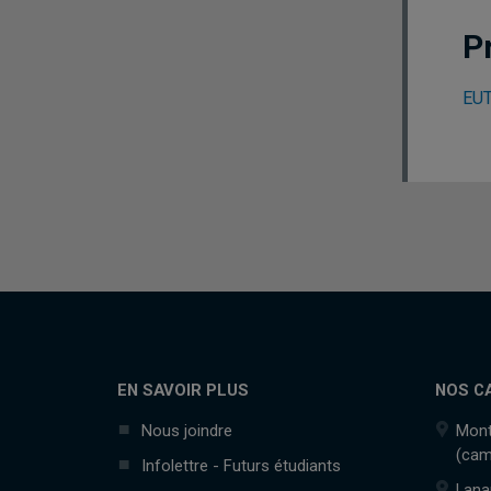
P
EUT
EN SAVOIR PLUS
NOS C
Nous joindre
Mont
(cam
Infolettre - Futurs étudiants
Lana