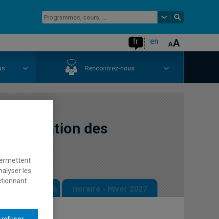
fr
en
us
Rencontrez-nous
terprétation des
rbaine
permettent
nalyser les
ctionnant
 - Automne 2026
Horaire - Hiver 2027