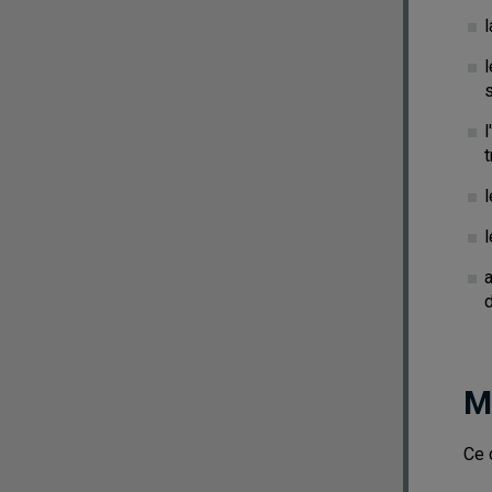
l
s
l
t
l
d
M
Ce 