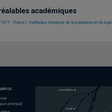
réalables académiques
1017 - Praxis I : méthodes d'analyse de la population et du loge
AMPUS
réal
pus principal)
udière