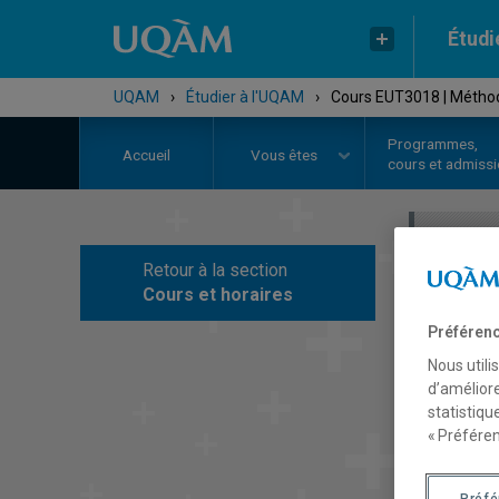
Étudi
UQAM
›
Étudier à l'UQAM
›
Cours EUT3018 | Méthod
Programmes,
Accueil
Vous êtes
cours et admiss
Retour à la section
C
Cours et horaires
Préférenc
Nous utili
d’améliore
statistiqu
« Préféren