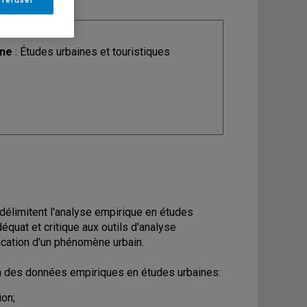
 refuser
ine
: Études urbaines et touristiques
 délimitent l'analyse empirique en études
déquat et critique aux outils d'analyse
lication d'un phénomène urbain.
ion des données empiriques en études urbaines:
ion;