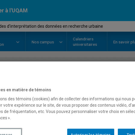
er à l'UQAM
es d'interprétation des données en recherche urbaine
Calendriers
Nos
campus
En savoir pl
ion
universitaires
OURS
//
EUT3018
-
Méthodes d'in
es en matière de témoins
données en recherche u
sons des témoins (cookies) afin de collecter des informations qui nous 
r votre expérience sur le site, de vous proposer des contenus vidéo, d’a
es de fréquentation, etc. Vous pouvez personnaliser votre choix en séle
Description
Horaire - Été 2026
Horaire
ces ».