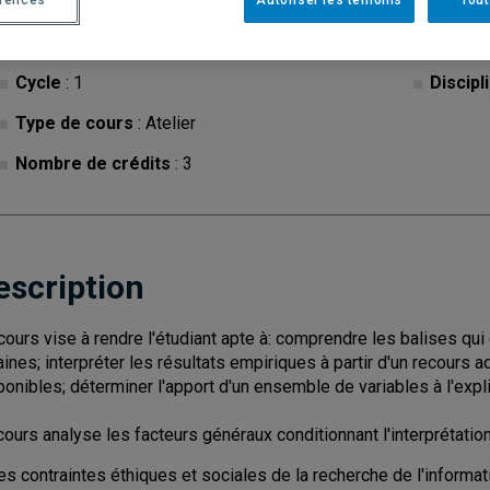
érences
Autoriser les témoins
Tout
Cycle
: 1
Discipl
Type de cours
: Atelier
Nombre de crédits
: 3
escription
cours vise à rendre l'étudiant apte à: comprendre les balises qui
aines; interpréter les résultats empiriques à partir d'un recours a
ponibles; déterminer l'apport d'un ensemble de variables à l'exp
cours analyse les facteurs généraux conditionnant l'interprétat
es contraintes éthiques et sociales de la recherche de l'informat