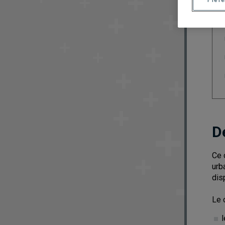
Préf
D
Ce 
urb
dis
Le 
l