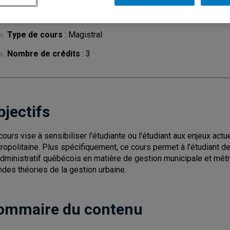
Cycle
: 1
Discipl
Type de cours
: Magistral
Nombre de crédits
: 3
bjectifs
cours vise à sensibiliser l'étudiante ou l'étudiant aux enjeux act
ropolitaine. Plus spécifiquement, ce cours permet à l'étudiant d
administratif québécois en matière de gestion municipale et métr
ndes théories de la gestion urbaine.
ommaire du contenu