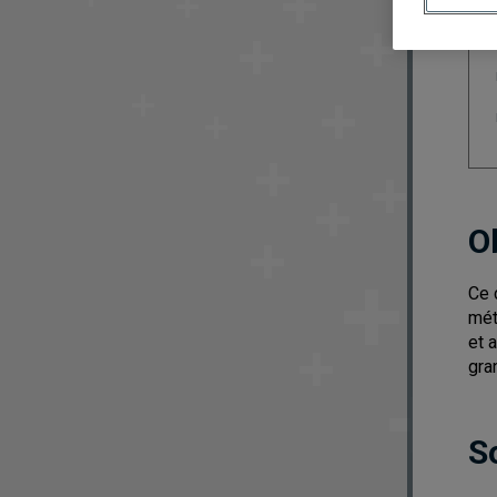
O
Ce 
mét
et 
gra
S