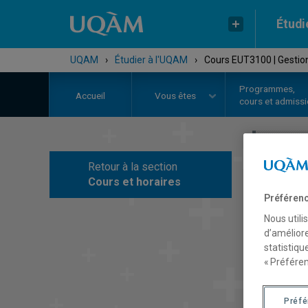
Étudi
UQAM
›
Étudier à l'UQAM
›
Cours EUT3100 | Gestion
Programmes,
Accueil
Vous êtes
cours et admiss
Retour à la section
C
Cours et horaires
Préférenc
Nous utili
d’améliore
statistiqu
« Préféren
Préf