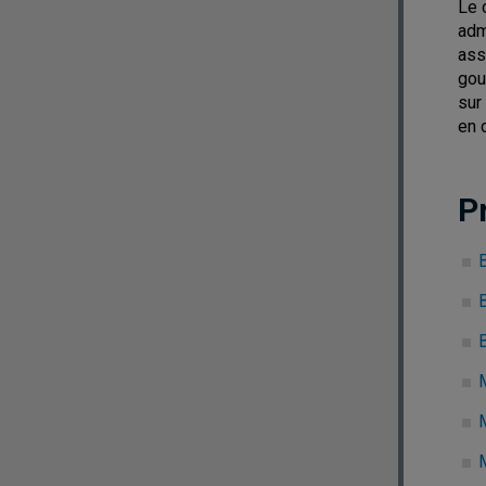
Le 
adm
ass
gou
sur
en 
P