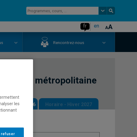
fr
en
us
Rencontrez-nous
ipale et métropolitaine
permettent
nalyser les
 - Automne 2026
Horaire - Hiver 2027
ctionnant
 refuser