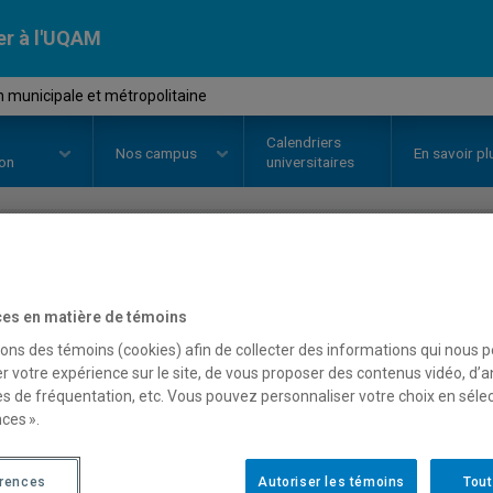
er à l'UQAM
 municipale et métropolitaine
Calendriers
Nos
campus
En savoir pl
ion
universitaires
OURS
//
EUT3100
-
Gestion munic
es en matière de témoins
sons des témoins (cookies) afin de collecter des informations qui nous 
r votre expérience sur le site, de vous proposer des contenus vidéo, d’a
Description
Horaire - Été 2026
Horaire
es de fréquentation, etc. Vous pouvez personnaliser votre choix en séle
ces ».
érences
Autoriser les témoins
Tout