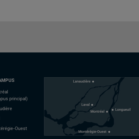
AMPUS
réal
pus principal)
udière
l
érégie-Ouest