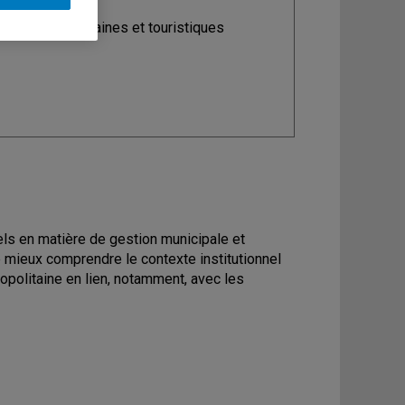
ine
: Études urbaines et touristiques
uels en matière de gestion municipale et
e mieux comprendre le contexte institutionnel
opolitaine en lien, notamment, avec les