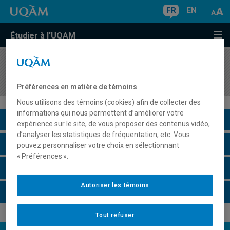
FR
EN
Étudier à l'UQAM
COURS
//
EUT3160
Démographie ethnoculturelle en milieu urbain
Préférences en matière de témoins
Nous utilisons des témoins (cookies) afin de collecter des
informations qui nous permettent d’améliorer votre
Description du cours
expérience sur le site, de vous proposer des contenus vidéo,
d’analyser les statistiques de fréquentation, etc. Vous
Horaire - Été 2026
pouvez personnaliser votre choix en sélectionnant
« Préférences ».
Horaire - Automne 2026
Autoriser les témoins
Horaire - Hiver 2027
Tout refuser