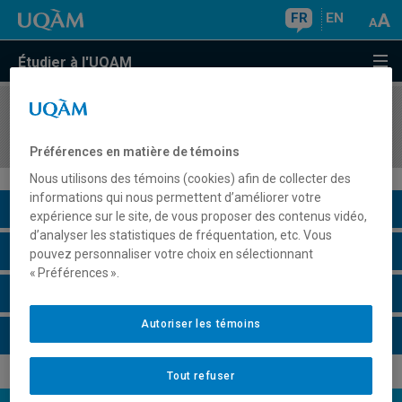
FR
EN
Étudier à l'UQAM
COURS
//
EUT4125
Méthodes d'enquête dans l'industrie touristique
Préférences en matière de témoins
Nous utilisons des témoins (cookies) afin de collecter des
informations qui nous permettent d’améliorer votre
Description du cours
expérience sur le site, de vous proposer des contenus vidéo,
d’analyser les statistiques de fréquentation, etc. Vous
Horaire - Été 2026
pouvez personnaliser votre choix en sélectionnant
« Préférences ».
Horaire - Automne 2026
Autoriser les témoins
Horaire - Hiver 2027
Tout refuser