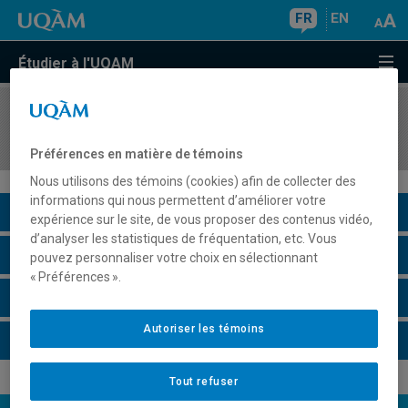
FR
EN
Étudier à l'UQAM
COURS
//
EUT4139
Gestion des événements et congrès
Préférences en matière de témoins
Nous utilisons des témoins (cookies) afin de collecter des
informations qui nous permettent d’améliorer votre
Description du cours
expérience sur le site, de vous proposer des contenus vidéo,
d’analyser les statistiques de fréquentation, etc. Vous
Horaire - Été 2026
pouvez personnaliser votre choix en sélectionnant
« Préférences ».
Horaire - Automne 2026
Autoriser les témoins
Horaire - Hiver 2027
Tout refuser