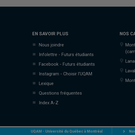
EN SAVOIR PLUS
NOS C
Nous joindre
Mont
(cam
Infolettre - Futurs étudiants
Lana
Facebook - Futurs étudiants
Lava
Instagram - Choisir l'UQAM
Mont
Lexique
Questions fréquentes
Index A-Z
UQAM - Université du Québec à Montréal
Nou