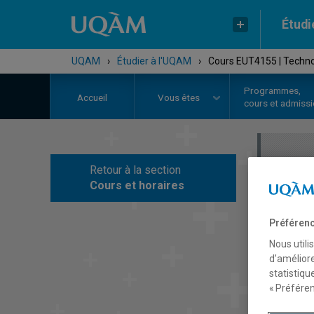
Étudi
UQAM
›
Étudier à l'UQAM
›
Cours EUT4155 | Technol
Programmes,
Accueil
Vous êtes
cours et admiss
Retour à la section
C
Cours et horaires
Préférenc
Nous utili
d’améliore
statistiqu
« Préféren