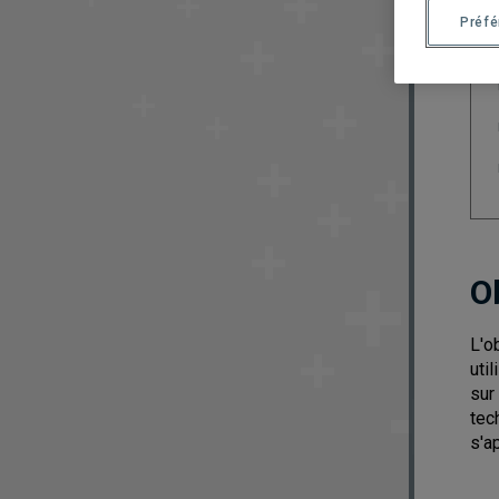
Préf
O
L'o
uti
sur
tec
s'a