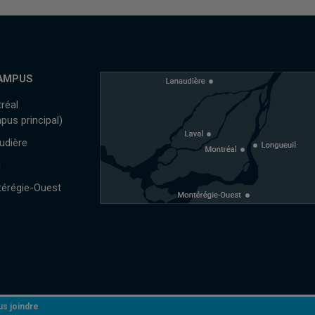
AMPUS
réal
pus principal)
udière
l
érégie-Ouest
s joindre