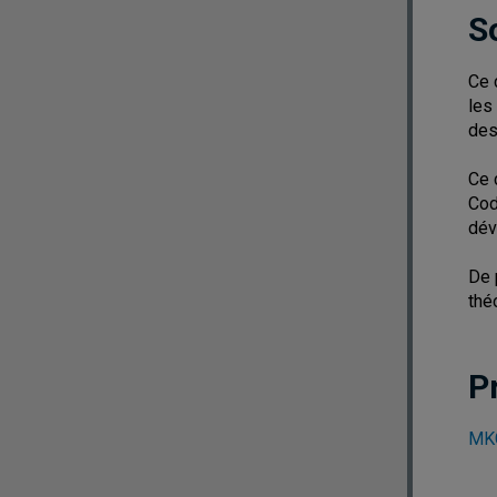
S
Ce 
les
des
Ce 
Cod
dév
De 
thé
P
MKG