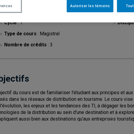
érences
Autoriser les témoins
Tout
Cycle
: 1
Discipl
Type de cours
: Magistral
Nombre de crédits
: 3
bjectifs
bjectif du cours est de familiariser l'étudiant aux principes et a
lisés dans les réseaux de distribution en tourisme. Le cours vise
 l'évolution, les enjeux et les tendances des TI, à dégager les bo
hnologies de la distribution au sein d'une destination et à explor
ppliquent aussi bien aux destinations qu'aux entreprises touristi