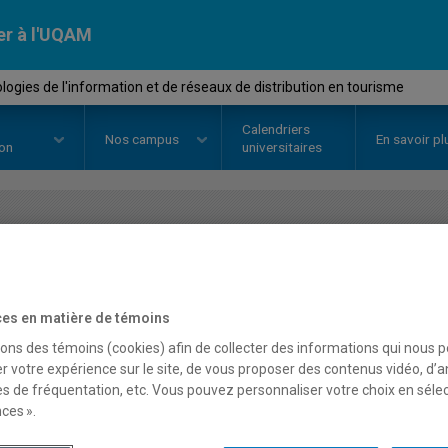
er à l'UQAM
ogies de l'information et de réseaux de distribution en tourisme
Calendriers
Nos
campus
En savoir pl
ion
universitaires
OURS
//
EUT4155
-
Technologies 
réseaux de distribution 
es en matière de témoins
sons des témoins (cookies) afin de collecter des informations qui nous 
r votre expérience sur le site, de vous proposer des contenus vidéo, d’a
Description
Horaire - Été 2026
Horaire
es de fréquentation, etc. Vous pouvez personnaliser votre choix en séle
ces ».