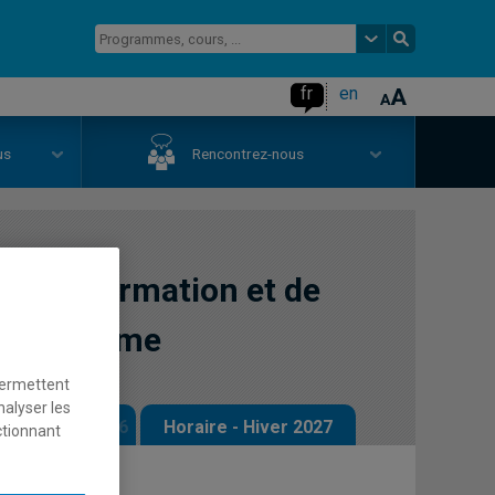
fr
en
us
Rencontrez-nous
de l'information et de
en tourisme
permettent
nalyser les
 - Automne 2026
Horaire - Hiver 2027
ctionnant