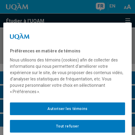
FR
EN
Étudier à l'UQAM
COURS
//
EUT4155
Technologies de l'information et de réseaux de
Préférences en matière de témoins
distribution en tourisme
Nous utilisons des témoins (cookies) afin de collecter des
informations qui nous permettent d’améliorer votre
expérience sur le site, de vous proposer des contenus vidéo,
Description du cours
d’analyser les statistiques de fréquentation, etc. Vous
pouvez personnaliser votre choix en sélectionnant
Horaire - Été 2026
« Préférences ».
Horaire - Automne 2026
Autoriser les témoins
Horaire - Hiver 2027
Tout refuser