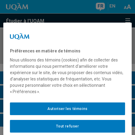
FR
EN
Étudier à l'UQAM
COURS
//
EUT4155
Technologies de l'information et de réseaux de
Préférences en matière de témoins
distribution en tourisme
Nous utilisons des témoins (cookies) afin de collecter des
informations qui nous permettent d’améliorer votre
expérience sur le site, de vous proposer des contenus vidéo,
Description du cours
d’analyser les statistiques de fréquentation, etc. Vous
pouvez personnaliser votre choix en sélectionnant
Horaire - Été 2026
« Préférences ».
Horaire - Automne 2026
Autoriser les témoins
Horaire - Hiver 2027
Tout refuser