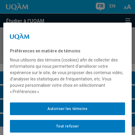
FR
EN
Étudier à l'UQAM
COURS
//
EUT4516
Séminaire d'intégration en gestion du tourisme
Préférences en matière de témoins
et de l'hôtellerie
Nous utilisons des témoins (cookies) afin de collecter des
informations qui nous permettent d’améliorer votre
expérience sur le site, de vous proposer des contenus vidéo,
Description du cours
d’analyser les statistiques de fréquentation, etc. Vous
pouvez personnaliser votre choix en sélectionnant
Horaire - Été 2026
« Préférences ».
Horaire - Automne 2026
Autoriser les témoins
Horaire - Hiver 2027
Tout refuser