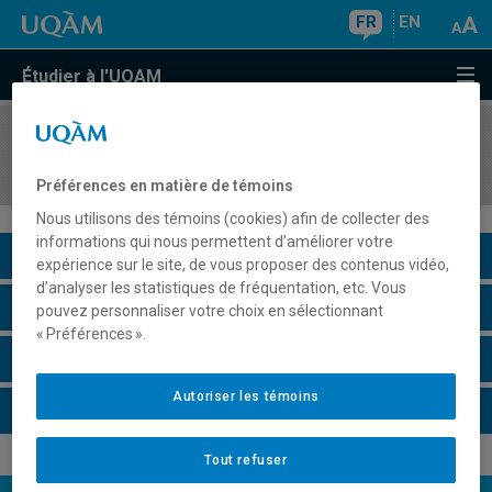
FR
EN
Étudier à l'UQAM
COURS
//
EUT4525
Villes internationales
Préférences en matière de témoins
Nous utilisons des témoins (cookies) afin de collecter des
informations qui nous permettent d’améliorer votre
Description du cours
expérience sur le site, de vous proposer des contenus vidéo,
d’analyser les statistiques de fréquentation, etc. Vous
Horaire - Été 2026
pouvez personnaliser votre choix en sélectionnant
« Préférences ».
Horaire - Automne 2026
Autoriser les témoins
Horaire - Hiver 2027
Tout refuser