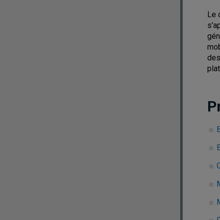
Le 
s'a
gén
mob
des
pla
P
B