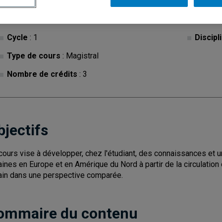
Cycle
: 1
Discipl
Type de cours
: Magistral
Nombre de crédits
: 3
bjectifs
cours vise à développer, chez l'étudiant, des connaissances et u
aines en Europe et en Amérique du Nord à partir de la circulat
ain dans une perspective comparée.
ommaire du contenu