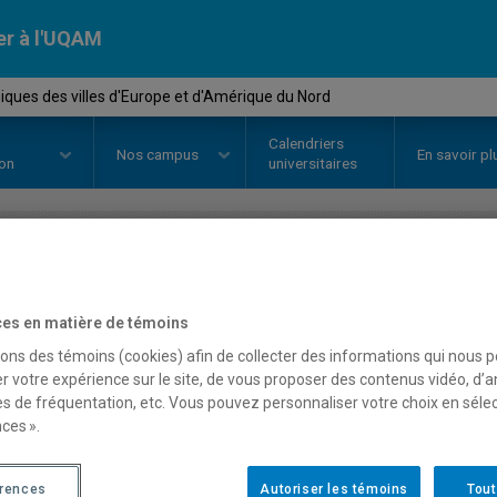
er à l'UQAM
ques des villes d'Europe et d'Amérique du Nord
Calendriers
Nos
campus
En savoir pl
ion
universitaires
OURS
//
EUT4529
-
Dynamiques de
es en matière de témoins
d'Amérique du Nord
sons des témoins (cookies) afin de collecter des informations qui nous 
r votre expérience sur le site, de vous proposer des contenus vidéo, d’a
es de fréquentation, etc. Vous pouvez personnaliser votre choix en séle
ces ».
Description
Horaire - Été 2026
Horaire
érences
Autoriser les témoins
Tout