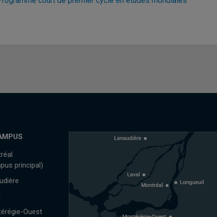
Programme court de premier cycle en études mondiales
AMPUS
réal
pus principal)
udière
l
érégie-Ouest