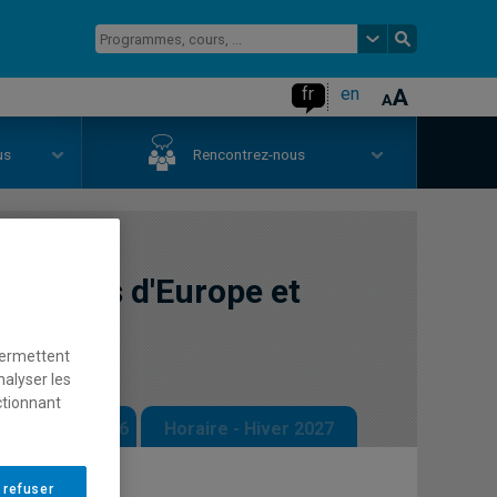
fr
en
us
Rencontrez-nous
s villes d'Europe et
permettent
nalyser les
ctionnant
 - Automne 2026
Horaire - Hiver 2027
 refuser