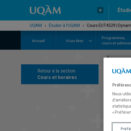
Étudi
UQAM
›
Étudier à l'UQAM
›
Cours EUT4529 | Dynami
Programmes,
Accueil
Vous êtes
cours et admiss
Retour à la section
C
Cours et horaires
Préférenc
Nous utili
d’améliore
statistiqu
« Préféren
Préf