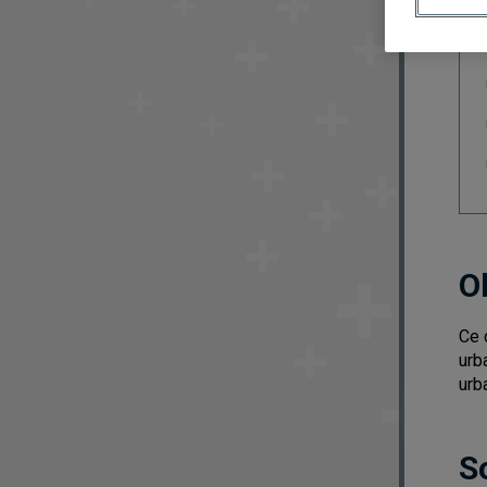
O
Ce 
urb
urb
S