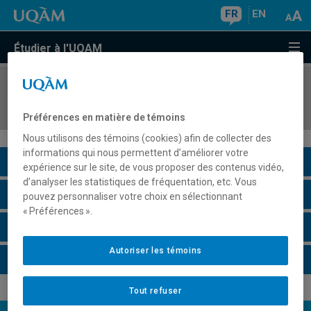
FR
EN
Étudier à l'UQAM
COURS
//
EUT5021
Dimensions juridiques du tourisme
Préférences en matière de témoins
Nous utilisons des témoins (cookies) afin de collecter des
informations qui nous permettent d’améliorer votre
Description du cours
expérience sur le site, de vous proposer des contenus vidéo,
d’analyser les statistiques de fréquentation, etc. Vous
Horaire - Été 2026
pouvez personnaliser votre choix en sélectionnant
« Préférences ».
Horaire - Automne 2026
Autoriser les témoins
Horaire - Hiver 2027
Tout refuser