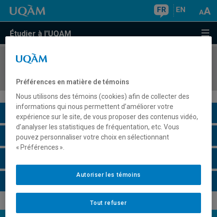
FR
EN
Étudier à l'UQAM
COURS
//
EUT5021
Dimensions juridiques du tourisme
Préférences en matière de témoins
Nous utilisons des témoins (cookies) afin de collecter des
informations qui nous permettent d’améliorer votre
Description du cours
expérience sur le site, de vous proposer des contenus vidéo,
d’analyser les statistiques de fréquentation, etc. Vous
Horaire - Été 2026
pouvez personnaliser votre choix en sélectionnant
« Préférences ».
Horaire - Automne 2026
Autoriser les témoins
Horaire - Hiver 2027
Tout refuser