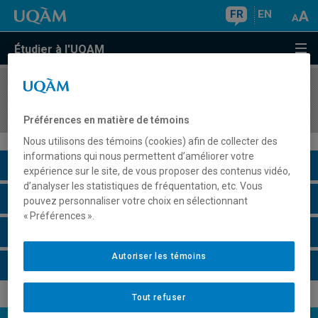
FR
EN
Étudier à l'UQAM
COURS
//
EUT5055
Tendances et avenir des marchés touristiques
Préférences en matière de témoins
Nous utilisons des témoins (cookies) afin de collecter des
informations qui nous permettent d’améliorer votre
Description du cours
expérience sur le site, de vous proposer des contenus vidéo,
d’analyser les statistiques de fréquentation, etc. Vous
Horaire - Été 2026
pouvez personnaliser votre choix en sélectionnant
« Préférences ».
Horaire - Automne 2026
Autoriser les témoins
Horaire - Hiver 2027
Tout refuser