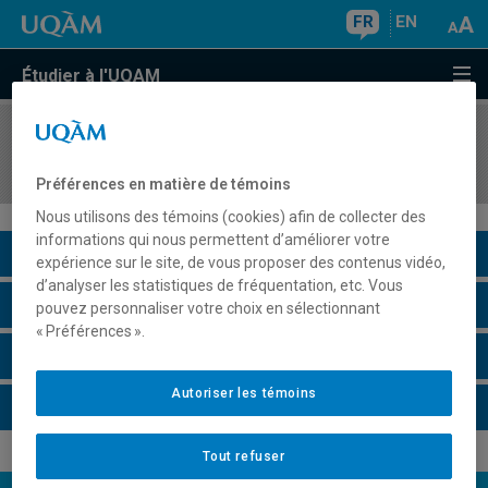
FR
EN
Étudier à l'UQAM
COURS
//
EUT5108
Tourisme et aménagement
Préférences en matière de témoins
Nous utilisons des témoins (cookies) afin de collecter des
informations qui nous permettent d’améliorer votre
Description du cours
expérience sur le site, de vous proposer des contenus vidéo,
d’analyser les statistiques de fréquentation, etc. Vous
Horaire - Été 2026
pouvez personnaliser votre choix en sélectionnant
« Préférences ».
Horaire - Automne 2026
Autoriser les témoins
Horaire - Hiver 2027
Tout refuser