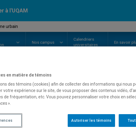
er à l'UQAM
me urbain
Calendriers
Nos
campus
En savoir pl
ion
universitaires
es en matière de témoins
OURS
//
EUT5109
-
Tourisme urb
sons des témoins (cookies) afin de collecter des informations qui nous 
r votre expérience sur le site, de vous proposer des contenus vidéo, d’a
es de fréquentation, etc. Vous pouvez personnaliser votre choix en séle
Description
Horaire - Été 2026
Horaire
ces ».
érences
Autoriser les témoins
Tout