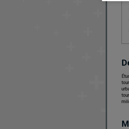
D
Étu
tou
urb
tou
mil
M