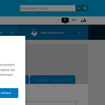
fr
en
us
Rencontrez-nous
ain
permettent
nalyser les
ctionnant
 - Automne 2026
Horaire - Hiver 2027
 refuser