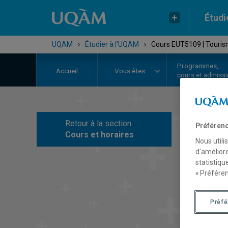
Étudi
UQAM
›
Étudier à l'UQAM
›
Cours EUT5109 | Touris
Programmes,
Accueil
Vous êtes
cours et admiss
Retour à la section
Préférenc
C
Cours et horaires
Nous utili
d’améliore
statistiqu
« Préféren
Préf