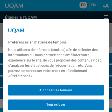
FR
EN
Étudier à l'UQAM
COURS
//
EUT5109
Tourisme urbain
Préférences en matière de témoins
Nous utilisons des témoins (cookies) afin de collecter des
informations qui nous permettent d’améliorer votre
Description du cours
expérience sur le site, de vous proposer des contenus vidéo,
d’analyser les statistiques de fréquentation, etc. Vous
Horaire - Été 2026
pouvez personnaliser votre choix en sélectionnant
« Préférences ».
Horaire - Automne 2026
Autoriser les témoins
Horaire - Hiver 2027
Tout refuser