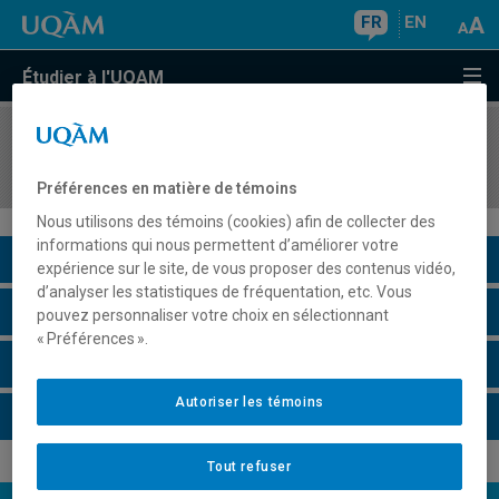
FR
EN
Étudier à l'UQAM
COURS
//
EUT5112
Patrimoine touristique
Préférences en matière de témoins
Nous utilisons des témoins (cookies) afin de collecter des
informations qui nous permettent d’améliorer votre
Description du cours
expérience sur le site, de vous proposer des contenus vidéo,
d’analyser les statistiques de fréquentation, etc. Vous
Horaire - Été 2026
pouvez personnaliser votre choix en sélectionnant
« Préférences ».
Horaire - Automne 2026
Autoriser les témoins
Horaire - Hiver 2027
Tout refuser