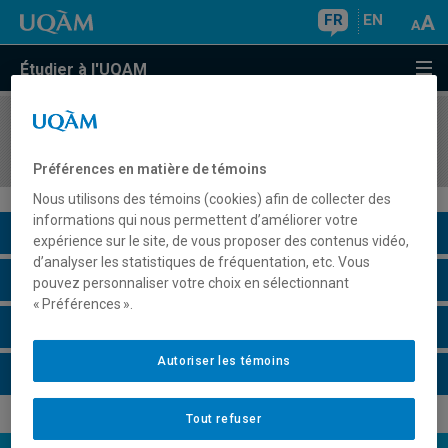
FR
EN
Étudier à l'UQAM
COURS
//
EUT5112
Patrimoine touristique
Préférences en matière de témoins
Nous utilisons des témoins (cookies) afin de collecter des
informations qui nous permettent d’améliorer votre
Description du cours
expérience sur le site, de vous proposer des contenus vidéo,
d’analyser les statistiques de fréquentation, etc. Vous
Horaire - Été 2026
pouvez personnaliser votre choix en sélectionnant
« Préférences ».
Horaire - Automne 2026
Autoriser les témoins
Horaire - Hiver 2027
Tout refuser