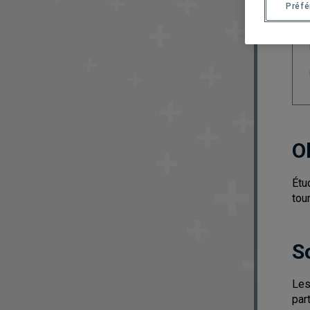
Préf
O
Étu
tou
S
Les
par