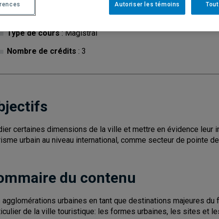
érences
Autoriser les témoins
Tout
Cycle
: 1
Discipl
Type de cours
: Magistral
Nombre de crédits
: 3
bjectifs
dier certaines dimensions de la ville et mettre en évidence leur 
risme urbain au niveau international, comme secteur de pointe de l
ommaire du contenu
 agglomérations urbaines en tant que destinations majeures du flu
ticulier de la ville touristique: les formes urbaines, les sites et 