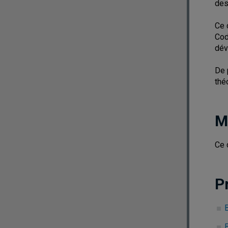
des
Ce 
Cod
dév
De 
thé
M
Ce 
P
B