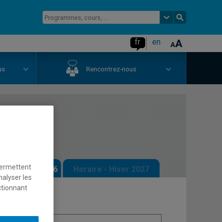
fr
en
us
Rencontrez-nous
ain
permettent
 - Automne 2026
Horaire - Hiver 2027
nalyser les
ctionnant