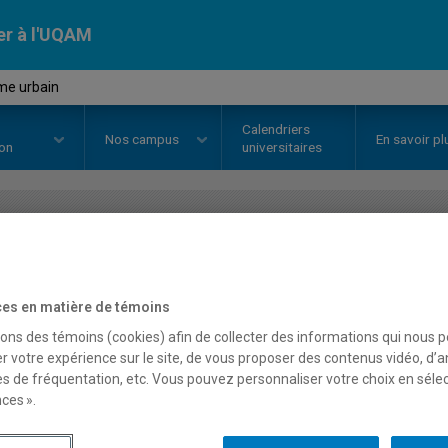
er à l'UQAM
me urbain
Calendriers
Nos
campus
En savoir pl
ion
universitaires
OURS
//
EUT5119
-
Tourisme urb
es en matière de témoins
sons des témoins (cookies) afin de collecter des informations qui nous 
Description
Horaire - Été 2026
Horaire
r votre expérience sur le site, de vous proposer des contenus vidéo, d’a
es de fréquentation, etc. Vous pouvez personnaliser votre choix en séle
ces ».