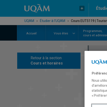
Étudi
UQAM
›
Étudier à l'UQAM
›
Cours EUT5119 | Touris
Programmes,
Accueil
Vous êtes
cours et admiss
Retour à la section
C
Cours et horaires
Préférenc
Nous utili
d’améliore
statistiqu
« Préféren