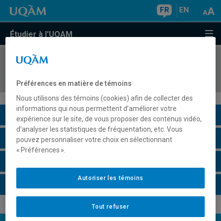
FR
EN
Étudier à l'UQAM
COURS
//
EUT5121
Tourisme de nature et d'aventures
Préférences en matière de témoins
Nous utilisons des témoins (cookies) afin de collecter des
informations qui nous permettent d’améliorer votre
Description du cours
expérience sur le site, de vous proposer des contenus vidéo,
d’analyser les statistiques de fréquentation, etc. Vous
Horaire - Été 2026
pouvez personnaliser votre choix en sélectionnant
« Préférences ».
Horaire - Automne 2026
Autoriser les témoins
Horaire - Hiver 2027
Tout refuser