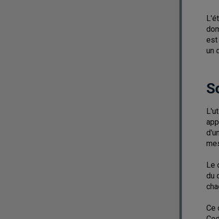
L'é
dom
est
un 
S
L'u
app
d'u
mes
Le 
du 
cha
Ce 
Cod