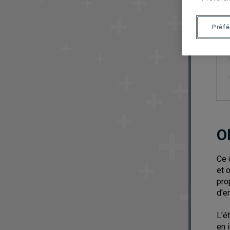
Préf
O
Ce 
et 
pro
d'e
L'é
en 