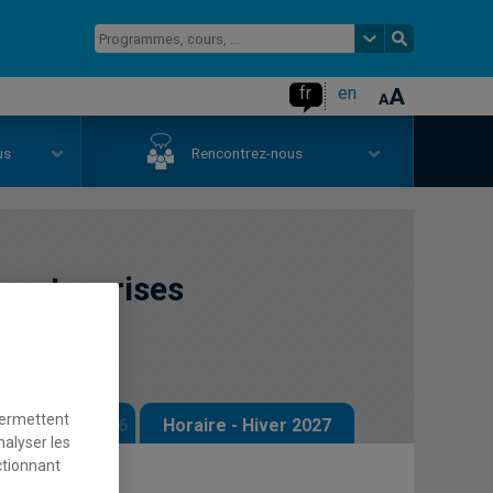
fr
en
us
Rencontrez-nous
s entreprises
s
permettent
 - Automne 2026
Horaire - Hiver 2027
nalyser les
ctionnant