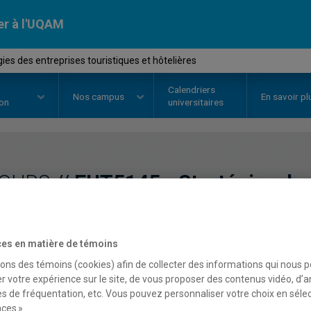
er à l'UQAM
es des entreprises touristiques et hôtelières
Calendriers
Nos
campus
En savoir pl
ion
universitaires
OURS
//
EUT5145
-
Stratégies de
touristiques et hôtelière
es en matière de témoins
sons des témoins (cookies) afin de collecter des informations qui nous 
Description
Horaire - Été 2026
Horaire
r votre expérience sur le site, de vous proposer des contenus vidéo, d’a
es de fréquentation, etc. Vous pouvez personnaliser votre choix en séle
ces ».