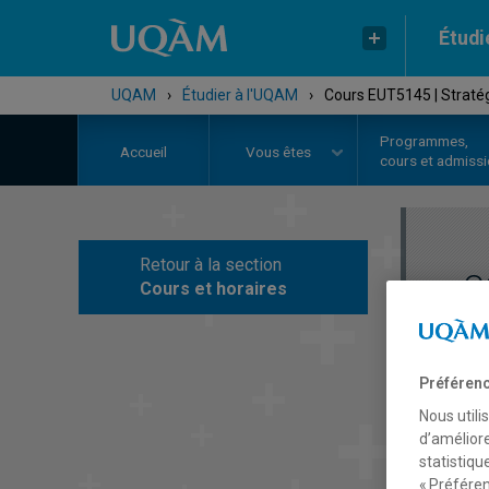
Étudi
UQAM
›
Étudier à l'UQAM
›
Cours EUT5145 | Stratégi
Programmes,
Accueil
Vous êtes
cours et admiss
Retour à la section
C
Cours et horaires
Préférenc
Nous utili
d’améliore
statistiqu
« Préféren