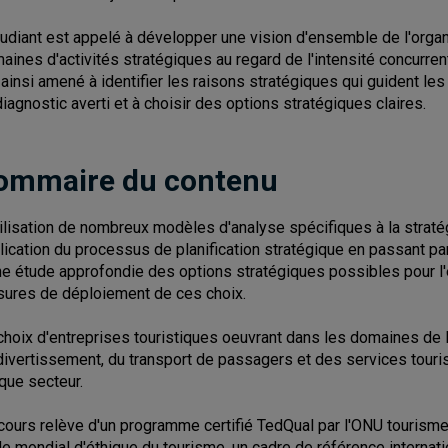
tudiant est appelé à développer une vision d'ensemble de l'organ
aines d'activités stratégiques au regard de l'intensité concurrenti
 ainsi amené à identifier les raisons stratégiques qui guident le
diagnostic averti et à choisir des options stratégiques claires.
ommaire du contenu
tilisation de nombreux modèles d'analyse spécifiques à la straté
lication du processus de planification stratégique en passant par
ne étude approfondie des options stratégiques possibles pour l'
ures de déploiement de ces choix.
choix d'entreprises touristiques oeuvrant dans les domaines de l'
divertissement, du transport de passagers et des services touris
que secteur.
cours relève d'un programme certifié TedQual par l'ONU tourisme.
e mondial d'éthique du tourisme, un cadre de référence internati