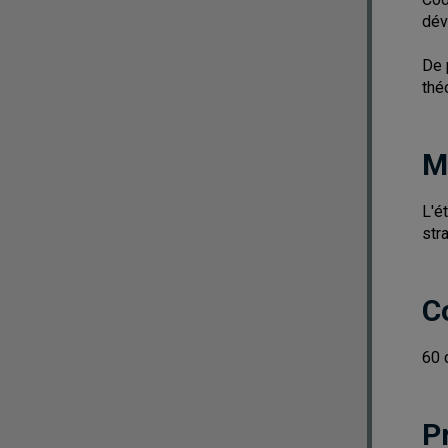
dév
De 
thé
M
L'é
str
C
60 
P