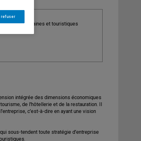
 refuser
ine
: Études urbaines et touristiques
éhension intégrée des dimensions économiques
ourisme, de l'hôtellerie et de la restauration. Il
entreprise, c'est-à-dire en ayant une vision
ui sous-tendent toute stratégie d'entreprise
ouristiques.