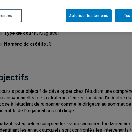
érences
Autoriser les témoins
Tout
Cycle
: 1
Discipl
Type de cours
: Magistral
Nombre de crédits
: 3
bjectifs
cours a pour objectif de développer chez l'étudiant une compr
organisationnelles de la stratégie d'entreprise dans l'industrie du t
pose à l'étudiant de raisonner comme le dirigeant au sommet de l'
nsemble de l'organisation qu'il dirige.
tudiant est appelé à comprendre les mécanismes fondamentaux q
identifiant les enjeux auxquels sont confrontés les intervenants t