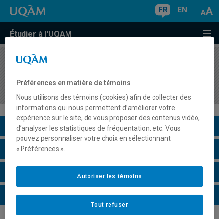
FR
EN
Étudier à l'UQAM
COURS
//
EUT5252
Évaluation du stage en gestion des organisations
Préférences en matière de témoins
et des destinations touristiques I
Nous utilisons des témoins (cookies) afin de collecter des
informations qui nous permettent d’améliorer votre
expérience sur le site, de vous proposer des contenus vidéo,
Description du cours
d’analyser les statistiques de fréquentation, etc. Vous
pouvez personnaliser votre choix en sélectionnant
Horaire - Été 2026
« Préférences ».
Horaire - Automne 2026
Autoriser les témoins
Horaire - Hiver 2027
Tout refuser