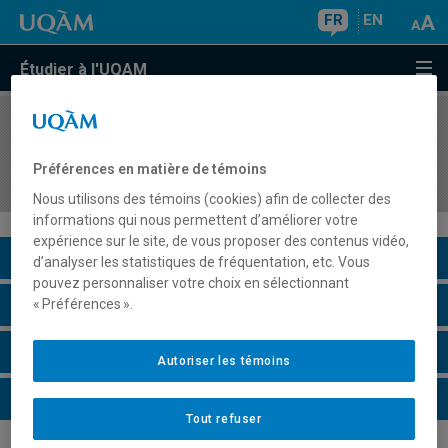
FR
EN
Étudier à l'UQAM
COURS
//
EUT5254
Évaluation du stage en gestion des organisations
Préférences en matière de témoins
et des destinations touristiques II
Nous utilisons des témoins (cookies) afin de collecter des
informations qui nous permettent d’améliorer votre
expérience sur le site, de vous proposer des contenus vidéo,
Description du cours
d’analyser les statistiques de fréquentation, etc. Vous
pouvez personnaliser votre choix en sélectionnant
Horaire - Été 2026
« Préférences ».
Horaire - Automne 2026
Autoriser les témoins
Horaire - Hiver 2027
Tout refuser