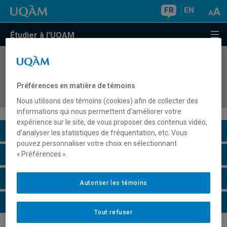
FR
EN
Étudier à l'UQAM
COURS
//
EUT5256
Évaluation du stage en gestion des organisations
Préférences en matière de témoins
et des destinations touristiques III
Nous utilisons des témoins (cookies) afin de collecter des
informations qui nous permettent d’améliorer votre
expérience sur le site, de vous proposer des contenus vidéo,
Description du cours
d’analyser les statistiques de fréquentation, etc. Vous
pouvez personnaliser votre choix en sélectionnant
Horaire - Été 2026
« Préférences ».
Horaire - Automne 2026
Autoriser les témoins
Horaire - Hiver 2027
Tout refuser