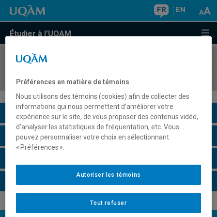
FR
EN
Étudier à l'UQAM
COURS
//
EUT565X
Séminaire thématique en tourisme
Préférences en matière de témoins
Nous utilisons des témoins (cookies) afin de collecter des
informations qui nous permettent d’améliorer votre
Description du cours
expérience sur le site, de vous proposer des contenus vidéo,
d’analyser les statistiques de fréquentation, etc. Vous
Horaire - Été 2026
pouvez personnaliser votre choix en sélectionnant
« Préférences ».
Horaire - Automne 2026
Autoriser les témoins
Horaire - Hiver 2027
Tout refuser