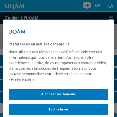
FR
EN
Étudier à l'UQAM
COURS
//
EUT565X
Séminaire thématique en tourisme
Préférences en matière de témoins
Nous utilisons des témoins (cookies) afin de collecter des
informations qui nous permettent d’améliorer votre
Description du cours
expérience sur le site, de vous proposer des contenus vidéo,
d’analyser les statistiques de fréquentation, etc. Vous
Horaire - Été 2026
pouvez personnaliser votre choix en sélectionnant
« Préférences ».
Horaire - Automne 2026
Autoriser les témoins
Horaire - Hiver 2027
Tout refuser