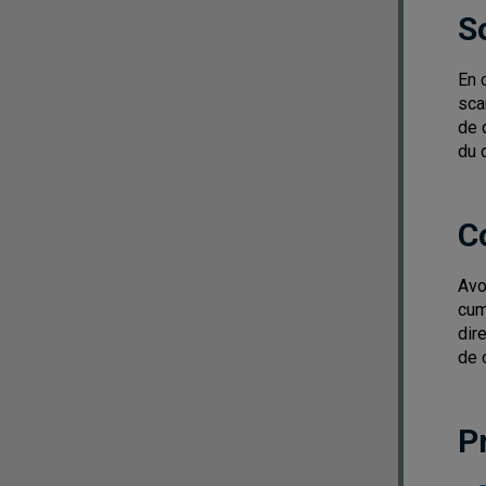
S
En 
sca
de 
du 
C
Avo
cum
dir
de 
P