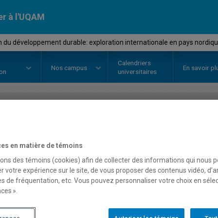
er à l'UQAM
 du développement durable: exploration internationale en pays nordiq
Calendriers
Nos
campus
En savoir pl
ion
universitaires
OURS
//
EUT6230
-
Gestion du dé
exploration internationa
es en matière de témoins
sons des témoins (cookies) afin de collecter des informations qui nous 
r votre expérience sur le site, de vous proposer des contenus vidéo, d’a
es de fréquentation, etc. Vous pouvez personnaliser votre choix en séle
Description
Horaire - Été 2026
Horaire
ces ».