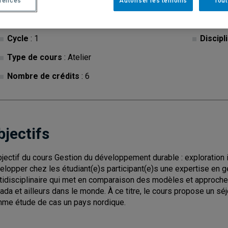
érences
Autoriser les témoins
Tout
Cycle
: 1
Discipl
Type de cours
: Atelier
Nombre de crédits
: 6
bjectifs
bjectif du cours Gestion du développement durable : exploration 
elopper chez les étudiant(e)s participant(e)s une expertise en g
tidisciplinaire qui met en comparaison des modèles et approches
ada et ailleurs dans le monde. À ce titre, le cours propose un séjo
me étude de cas un pays nordique.