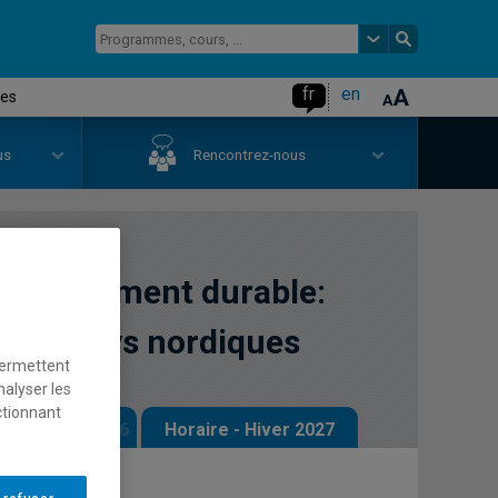
fr
en
ues
us
Rencontrez-nous
veloppement durable:
le en pays nordiques
permettent
nalyser les
ctionnant
 - Automne 2026
Horaire - Hiver 2027