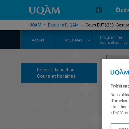
Étudi
UQAM
›
Étudier à l'UQAM
›
Cours EUT6230 | Gestion
Programmes,
Accueil
Vous êtes
cours et admiss
Retour à la section
C
Cours et horaires
Préférenc
Nous utili
d’améliore
statistiqu
« Préféren