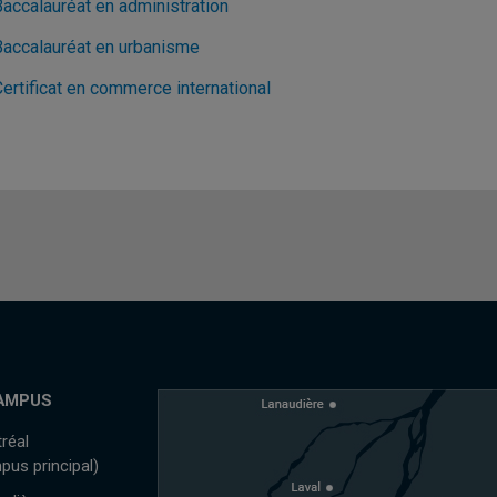
Baccalauréat en administration
Baccalauréat en urbanisme
ertificat en commerce international
AMPUS
réal
pus principal)