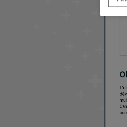
Préf
O
L'o
dév
mul
Can
com