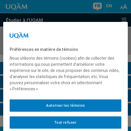
FR
EN
Étudier à l'UQAM
COURS
//
EUT6480
Activité de synthèse
Préférences en matière de témoins
Nous utilisons des témoins (cookies) afin de collecter des
informations qui nous permettent d’améliorer votre
Description du cours
expérience sur le site, de vous proposer des contenus vidéo,
d’analyser les statistiques de fréquentation, etc. Vous
Horaire - Été 2026
pouvez personnaliser votre choix en sélectionnant
« Préférences ».
Horaire - Automne 2026
Autoriser les témoins
Horaire - Hiver 2027
Tout refuser