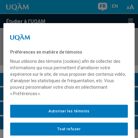
FR
EN
Étudier à l'UQAM
COURS
//
EUT6911
Mandat de recherche-développement ou
Préférences en matière de témoins
d'innovation en tourisme
Nous utilisons des témoins (cookies) afin de collecter des
informations qui nous permettent d’améliorer votre
expérience sur le site, de vous proposer des contenus vidéo,
Description du cours
d’analyser les statistiques de fréquentation, etc. Vous
pouvez personnaliser votre choix en sélectionnant
Horaire - Été 2026
« Préférences ».
Horaire - Automne 2026
Autoriser les témoins
Horaire - Hiver 2027
Tout refuser