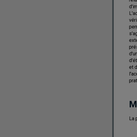
d'i
L'a
vér
per
s'a
ext
pré
d'u
d'é
et 
l'a
pra
M
La 