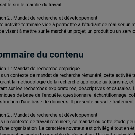
isable sur le marché du travail.
ion 2 : Mandat de recherche et développement
te activité terminale vise à permettre à l'étudiant de réaliser 
de visant à mettre sur le marché un projet, un produit ou un serv
ommaire du contenu
ion 1 : Mandat de recherche empirique
s un contexte de mandat de recherche rémunéré, cette activité ter
égrant la méthodologie de la recherche appliquée au tourisme, et
tant sur les recherches exploratoires, descriptives et causales. L'
hniques de base de l'enquête: questionnaire, échantillonnage, col
struction d'une base de données. Il présente aussi le traitement 
ion 2 : Mandat de recherche et développement
s un contexte de travail rémunéré, ce mandat ou cette étude peut
d'une organisation. Le caractère novateur est privilégié tout en 
ativement au contexte possible de réalisation. Par cette activité, 