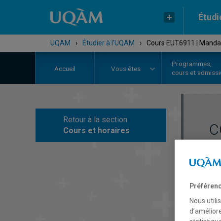
Étudi
UQAM
›
Étudier à l'UQAM
›
Cours EUT6911 | Mandat
Programmes,
Accueil
Vous êtes
cours et admiss
Retour à la section
C
Cours et horaires
Préférenc
Nous utili
d’améliore