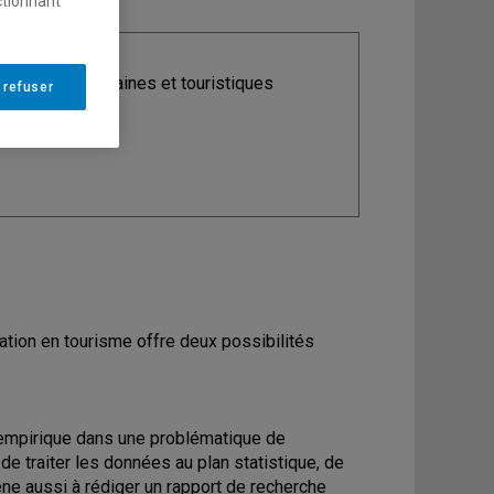
ctionnant
ine
: Études urbaines et touristiques
 refuser
tion en tourisme offre deux possibilités
e empirique dans une problématique de
de traiter les données au plan statistique, de
ène aussi à rédiger un rapport de recherche