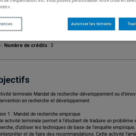
es de fréquentation, etc. Vous pouvez personnaliser votre choix en séle
ces ».
Cycle
: 1
Discipl
érences
Autoriser les témoins
Tout
Type de cours
: Magistral
Nombre de crédits
: 3
bjectifs
ctivité terminale Mandat de recherche-développement ou d'innova
ntervention en recherche et développement.
ion 1 : Mandat de recherche empirique
te activité terminale permet à l'étudiant de traduire un problèm
herche, d'utiliser les techniques de base de l'enquête empirique, 
 interpréter et de faire des recommandations. Cette activité l'am