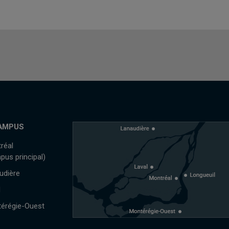
AMPUS
réal
pus principal)
udière
l
érégie-Ouest