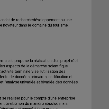
un mandat de recherchedéveloppement ou une
ice novateur dans le domaine du tourisme.
minale propose la réalisation d'un projet réel
 les aspects de la démarche scientifique
activité terminale vise l'utilisation des
lecte de données primaires, codification et
et l'analyse univariée et bivariée des données.
 se réaliser pour le compte d'une entreprise
étant évalué non de manière absolue mais
l'étudiant est amené à faire preuve