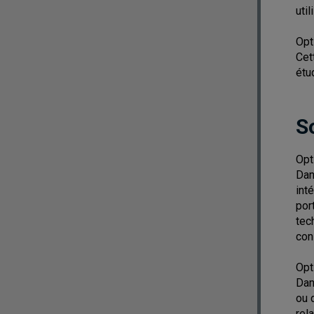
util
Opt
Cet
étu
S
Opt
Dan
int
por
tec
con
Opt
Dan
ou 
rel