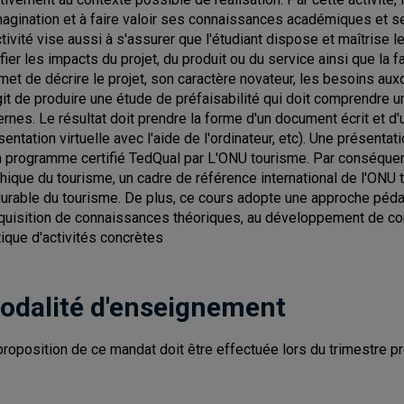
magination et à faire valoir ses connaissances académiques et s
ctivité vise aussi à s'assurer que l'étudiant dispose et maîtrise 
ifier les impacts du projet, du produit ou du service ainsi que la 
met de décrire le projet, son caractère novateur, les besoins auxqu
git de produire une étude de préfaisabilité qui doit comprendre 
ernes. Le résultat doit prendre la forme d'un document écrit et d'
sentation virtuelle avec l'aide de l'ordinateur, etc). Une présentat
n programme certifié TedQual par L'ONU tourisme. Par conséquent
thique du tourisme, un cadre de référence international de l'ON
durable du tourisme. De plus, ce cours adopte une approche pédag
cquisition de connaissances théoriques, au développement de c
tique d'activités concrètes
odalité d'enseignement
proposition de ce mandat doit être effectuée lors du trimestre pré