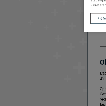
statistiqu
« Préféren
Préf
O
L'a
d'i
Opt
Cet
rec
les