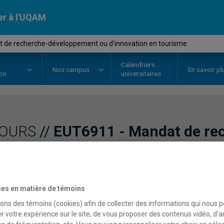
er à l'UQAM
 de recherche-développement ou d'innovation en tourisme
Calendriers
Nos
campus
En savoir pl
ion
universitaires
OURS
//
EUT6911
-
Mandat de re
ou d'innovation en touri
es en matière de témoins
Description
Horaire - Été 2026
Horaire
sons des témoins (cookies) afin de collecter des informations qui nous 
r votre expérience sur le site, de vous proposer des contenus vidéo, d’a