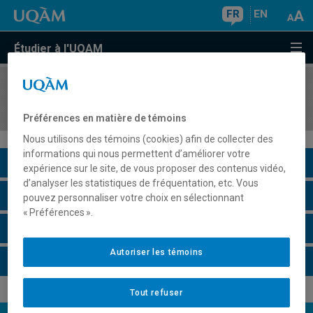
FR
EN
Étudier à l'UQAM
COURS
//
FAM1010
Atelier d'écriture en art
Préférences en matière de témoins
Nous utilisons des témoins (cookies) afin de collecter des
informations qui nous permettent d’améliorer votre
Description du cours
expérience sur le site, de vous proposer des contenus vidéo,
d’analyser les statistiques de fréquentation, etc. Vous
Horaire - Été 2026
pouvez personnaliser votre choix en sélectionnant
« Préférences ».
Horaire - Automne 2026
Autoriser les témoins
Horaire - Hiver 2027
Tout refuser