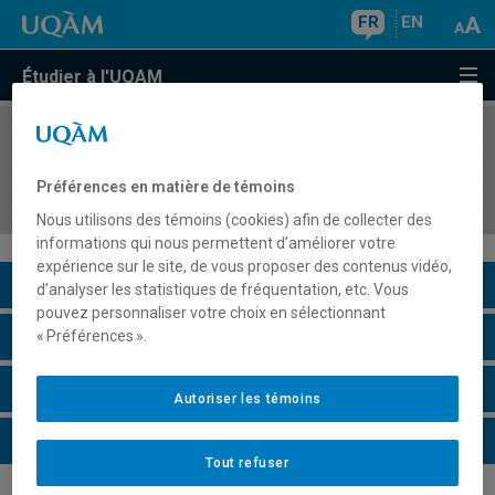
FR
EN
Étudier à l'UQAM
COURS
//
FAM1110
Formes et fonctions du spectacle vivant II (du
Préférences en matière de témoins
XVIIIe siècle au XXIe siècle)
Nous utilisons des témoins (cookies) afin de collecter des
informations qui nous permettent d’améliorer votre
expérience sur le site, de vous proposer des contenus vidéo,
Description du cours
d’analyser les statistiques de fréquentation, etc. Vous
pouvez personnaliser votre choix en sélectionnant
Horaire - Été 2026
« Préférences ».
Horaire - Automne 2026
Autoriser les témoins
Horaire - Hiver 2027
Tout refuser