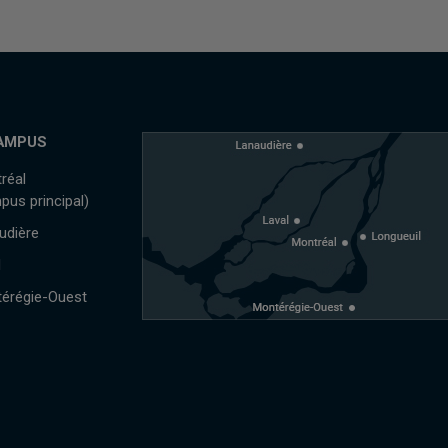
AMPUS
réal
pus principal)
udière
l
érégie-Ouest