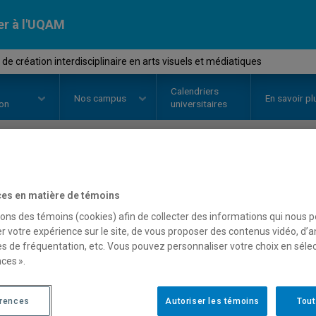
er à l'UQAM
de création interdisciplinaire en arts visuels et médiatiques
Calendriers
Nos
campus
En savoir pl
ion
universitaires
OURS
//
FAM4002
-
Atelier de cré
es en matière de témoins
en arts visuels et médiat
sons des témoins (cookies) afin de collecter des informations qui nous 
r votre expérience sur le site, de vous proposer des contenus vidéo, d’a
es de fréquentation, etc. Vous pouvez personnaliser votre choix en séle
ces ».
Description
Horaire - Été 2026
Horaire
érences
Autoriser les témoins
Tout