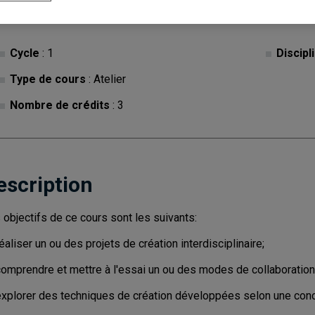
Cycle
: 1
Discipl
Type de cours
: Atelier
Nombre de crédits
: 3
escription
 objectifs de ce cours sont les suivants:
éaliser un ou des projets de création interdisciplinaire;
omprendre et mettre à l'essai un ou des modes de collaboration i
explorer des techniques de création développées selon une concep