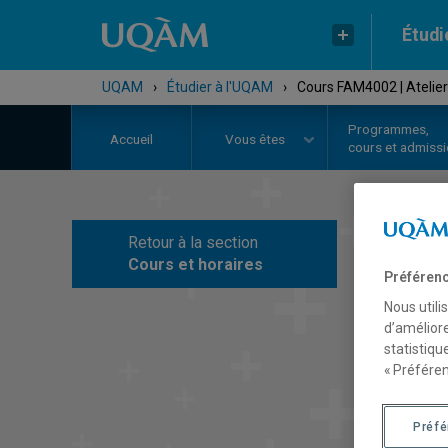
Étudi
UQAM
›
Étudier à l'UQAM
›
Cours FAM4002 | Atelier 
Programmes,
Accueil
Vous êtes
cours et admiss
Retour à la section
C
Cours et horaires
Préférenc
Nous utili
d’améliore
statistiqu
« Préféren
Préf