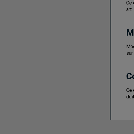
Ce 
art.
M
Mod
sur
C
Ce 
doi