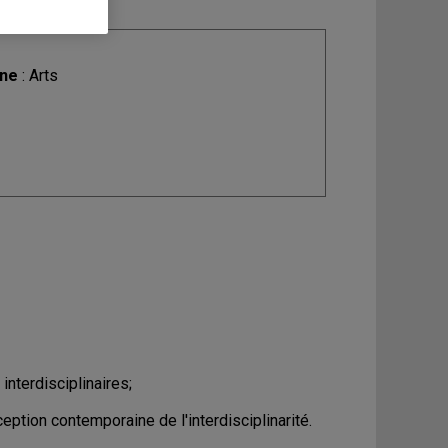
ine
: Arts
nterdisciplinaires;
tion contemporaine de l'interdisciplinarité.