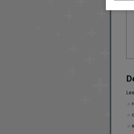
D
Les
r
c