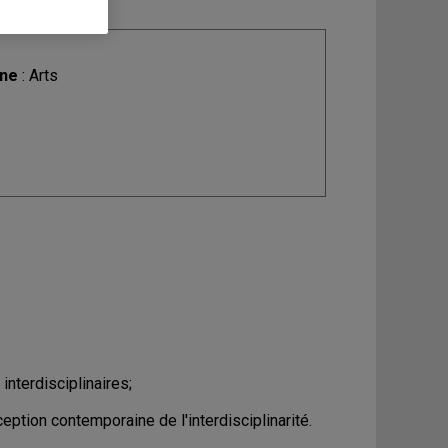
ine
: Arts
nterdisciplinaires;
tion contemporaine de l'interdisciplinarité.