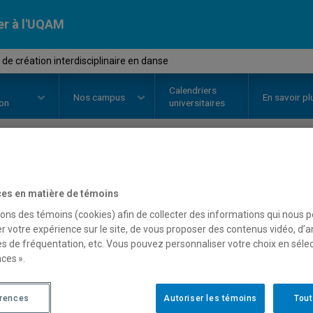
er à l'UQAM
de création interdisciplinaire en danse
Calendriers
Nos
campus
En savoir pl
ion
universitaires
OURS
//
FAM4005
-
Atelier de cré
es en matière de témoins
en danse
sons des témoins (cookies) afin de collecter des informations qui nous 
r votre expérience sur le site, de vous proposer des contenus vidéo, d’a
es de fréquentation, etc. Vous pouvez personnaliser votre choix en séle
ces ».
Description
Horaire - Été 2026
Horaire
érences
Autoriser les témoins
Tout