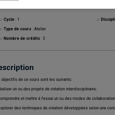
Cycle
: 1
Discipl
Type de cours
: Atelier
Nombre de crédits
: 3
escription
 objectifs de ce cours sont les suivants:
éaliser un ou des projets de création interdisciplinaire;
omprendre et mettre à l'essai un ou des modes de collaboration i
explorer des techniques de création développées selon une concep