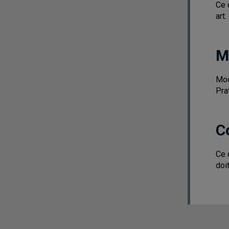
Ce 
art.
M
Mod
Pra
C
Ce 
doi