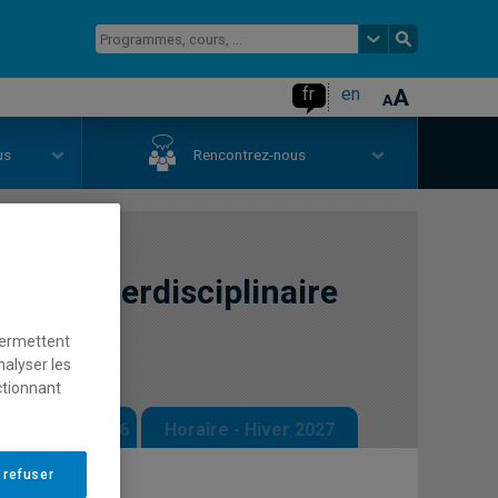
fr
en
us
Rencontrez-nous
ation interdisciplinaire
permettent
nalyser les
ctionnant
 - Automne 2026
Horaire - Hiver 2027
 refuser