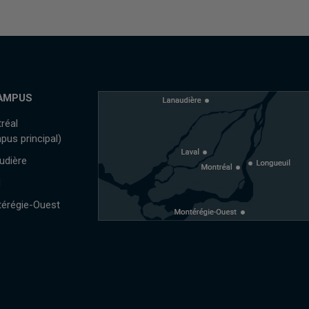
AMPUS
réal
pus principal)
udière
l
érégie-Ouest