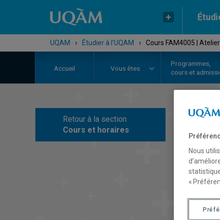
Étudi
UQAM
›
Étudier à l'UQAM
›
Cours FAM4005 | Atelier 
Programmes,
Accueil
Vous êtes
cours et admiss
Retour à la section
C
Cours et horaires
Préférenc
Nous utili
d’améliore
statistiqu
« Préféren
Préf