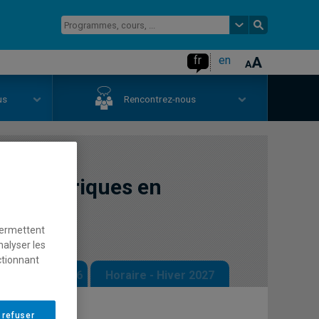
fr
en
us
Rencontrez-nous
s numériques en
séologie
permettent
nalyser les
ctionnant
 - Automne 2026
Horaire - Hiver 2027
 refuser