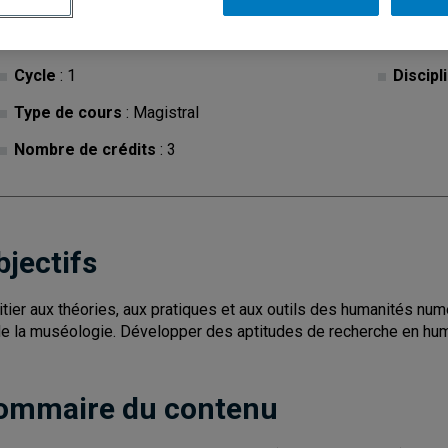
Cycle
: 1
Discipl
Type de cours
: Magistral
Nombre de crédits
: 3
bjectifs
nitier aux théories, aux pratiques et aux outils des humanités num
de la muséologie. Développer des aptitudes de recherche en hu
ommaire du contenu