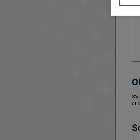
O
S'i
et 
S