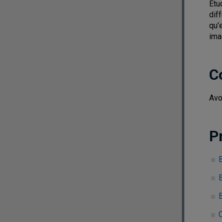
Étu
dif
qu'
imag
C
Avo
P
B
B
C