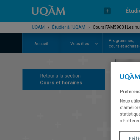
Étudi
UQAM
›
Étudier à l'UQAM
›
Cours FAM5900 | Les hum
Programmes,
Accueil
Vous êtes
cours et admiss
Retour à la section
C
Cours et horaires
Préférenc
Nous utili
d’améliore
statistiqu
« Préféren
Préf