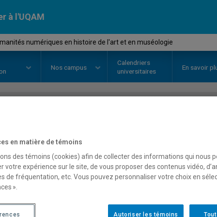
er à l'UQAM
anités numériques en histoire de l'art et en muséologie
Calendriers
Nos
campus
En savoir pl
ion
universitaires
OURS
//
FAM5900
-
Les humanité
es en matière de témoins
histoire de l'art et en mu
sons des témoins (cookies) afin de collecter des informations qui nous 
r votre expérience sur le site, de vous proposer des contenus vidéo, d’a
es de fréquentation, etc. Vous pouvez personnaliser votre choix en séle
Description
Horaire - Été 2026
Horaire
ces ».
érences
Autoriser les témoins
Tout