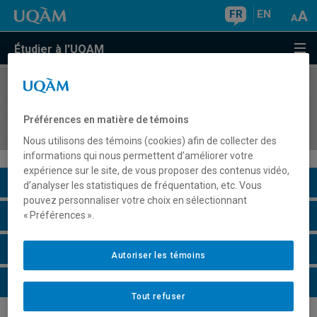
FR
EN
Étudier à l'UQAM
COURS
//
FAM5900
Les humanités numériques en histoire de l'art et
Préférences en matière de témoins
en muséologie
Nous utilisons des témoins (cookies) afin de collecter des
informations qui nous permettent d’améliorer votre
expérience sur le site, de vous proposer des contenus vidéo,
Description du cours
d’analyser les statistiques de fréquentation, etc. Vous
pouvez personnaliser votre choix en sélectionnant
Horaire - Été 2026
« Préférences ».
Horaire - Automne 2026
Autoriser les témoins
Horaire - Hiver 2027
Tout refuser