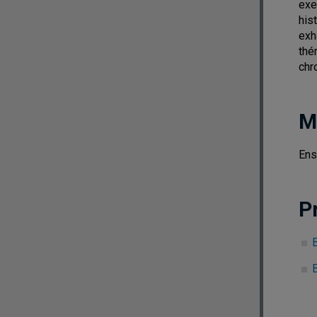
exe
his
exh
thé
chr
M
Ens
P
B