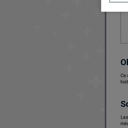
O
Ce 
his
S
Les
méd