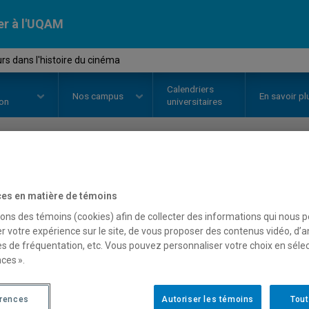
er à l'UQAM
s dans l'histoire du cinéma
Calendriers
Nos
campus
En savoir pl
ion
universitaires
OURS
//
FCM1015
-
Parcours dans
es en matière de témoins
sons des témoins (cookies) afin de collecter des informations qui nous 
r votre expérience sur le site, de vous proposer des contenus vidéo, d’a
Description
Horaire - Été 2026
Horaire
es de fréquentation, etc. Vous pouvez personnaliser votre choix en séle
ces ».
érences
Autoriser les témoins
Tout