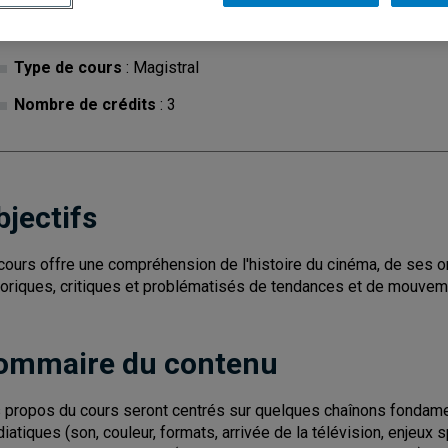
Cycle
: 1
Discipl
Type de cours
: Magistral
Nombre de crédits
: 3
bjectifs
cours offre une compréhension de l'histoire du cinéma, de ses o
toriques, critiques et problématisés de tendances et de mouveme
ommaire du contenu
 propos du cours seront centrés sur quelques chaînons fondament
iatiques (son, couleur, formats, arrivée de la télévision, enjeux 