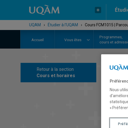
Étudi
UQAM
›
Étudier à l'UQAM
›
Cours FCM1015 | Parcour
Programmes,
Accueil
Vous êtes
cours et admiss
Retour à la section
C
Cours et horaires
Préférenc
Nous utili
d’améliore
statistiqu
« Préféren
Préf