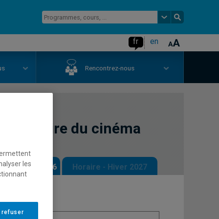
fr
en
us
Rencontrez-nous
 l'histoire du cinéma
permettent
nalyser les
 - Automne 2026
Horaire - Hiver 2027
ctionnant
 refuser