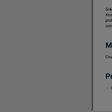
Grâ
Kri
pro
con
M
Cou
P