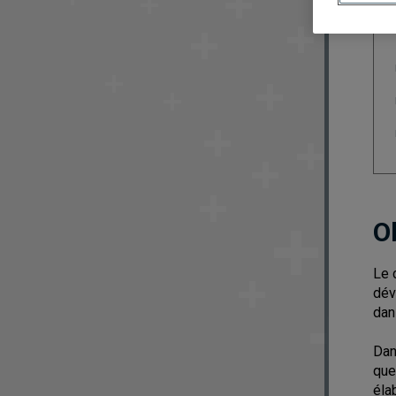
O
Le 
dév
dan
Dan
que
éla