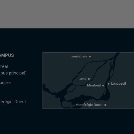
AMPUS
réal
pus principal)
udière
l
érégie-Ouest