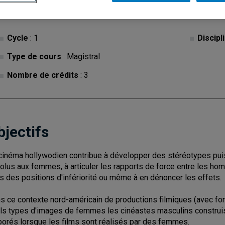
Cycle
: 1
Discipl
Type de cours
: Magistral
Nombre de crédits
: 3
bjectifs
cinéma hollywodien contribue à développer des stéréotypes puis
olus aux femmes, à articuler les rapports de force entre les 
s des positions d'infériorité ou même à en dénoncer les effets.
s ce contexte nord-américain de productions filmiques (avec fond 
ls types d'images de femmes les cinéastes masculins construi
borés lorsque les films sont réalisés par des femmes.