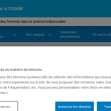
er à l'UQAM
 des femmes dans le cinéma hollywoodien
Calendriers
Nos
campus
En savoir pl
ion
universitaires
OURS
//
FCM2112
-
Image des fe
es en matière de témoins
hollywoodien
sons des témoins (cookies) afin de collecter des informations qui nous 
r votre expérience sur le site, de vous proposer des contenus vidéo, d’a
es de fréquentation, etc. Vous pouvez personnaliser votre choix en séle
ces ».
Description
Horaire - Été 2026
Horaire
érences
Autoriser les témoins
Tout