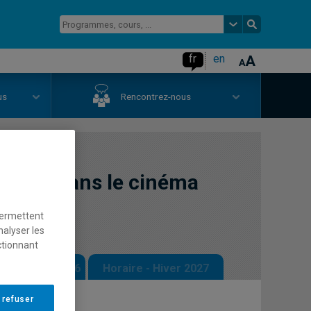
fr
en
us
Rencontrez-nous
mmes dans le cinéma
permettent
nalyser les
ctionnant
 - Automne 2026
Horaire - Hiver 2027
 refuser