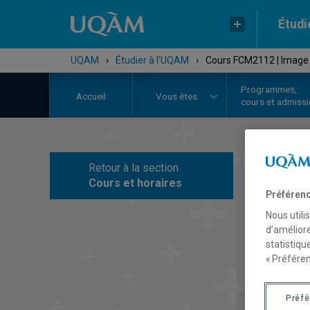
Étudi
UQAM
›
Étudier à l'UQAM
›
Cours FCM2112 | Image
Programmes,
Accueil
Vous êtes
cours et admiss
Retour à la section
C
Cours et horaires
Préférenc
Nous utili
d’améliore
statistiqu
« Préféren
Préf