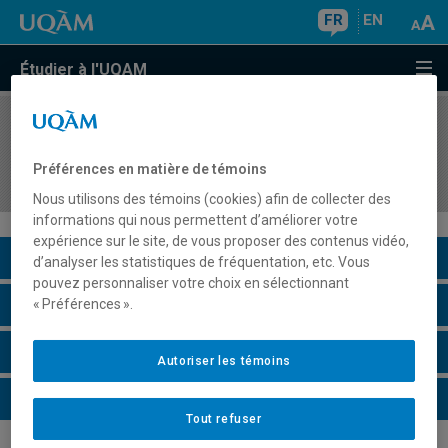
FR
EN
Étudier à l'UQAM
COURS
//
FEM1200
Introduction aux problèmes et aux méthodes de
Préférences en matière de témoins
recherche en études féministes
Nous utilisons des témoins (cookies) afin de collecter des
informations qui nous permettent d’améliorer votre
expérience sur le site, de vous proposer des contenus vidéo,
Description du cours
d’analyser les statistiques de fréquentation, etc. Vous
pouvez personnaliser votre choix en sélectionnant
Horaire - Été 2026
« Préférences ».
Horaire - Automne 2026
Autoriser les témoins
Horaire - Hiver 2027
Tout refuser