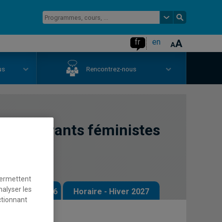
fr
en
us
Rencontrez-nous
aux courants féministes
permettent
nalyser les
 - Automne 2026
Horaire - Hiver 2027
ctionnant