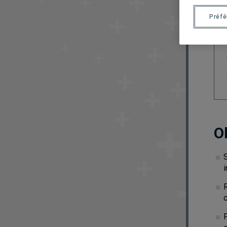
Préf
O
S
i