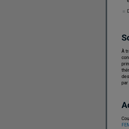
D
S
À t
con
pri
thé
des
par
A
Cou
FEM