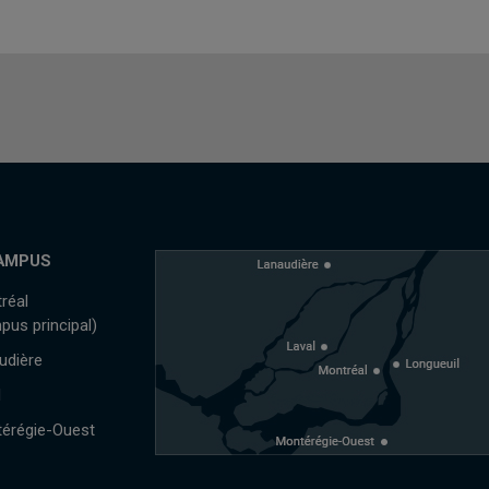
AMPUS
réal
pus principal)
udière
l
érégie-Ouest