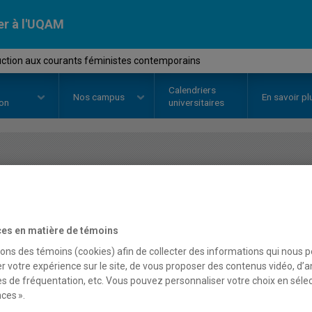
er à l'UQAM
uction aux courants féministes contemporains
Calendriers
Nos
campus
En savoir pl
ion
universitaires
OURS
//
FEM1300
-
Introduction 
contemporains
es en matière de témoins
sons des témoins (cookies) afin de collecter des informations qui nous 
r votre expérience sur le site, de vous proposer des contenus vidéo, d’a
Description
Horaire - Été 2026
Horaire
es de fréquentation, etc. Vous pouvez personnaliser votre choix en séle
ces ».