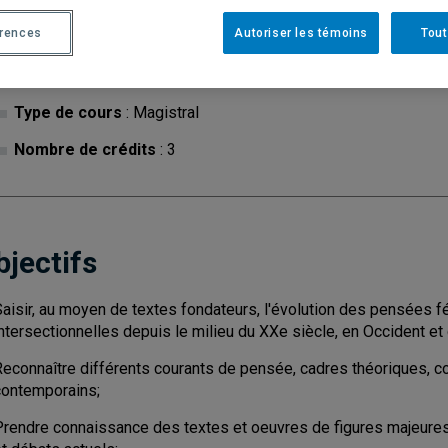
érences
Autoriser les témoins
Tout
Cycle
: 1
Discipl
Type de cours
: Magistral
Nombre de crédits
: 3
bjectifs
aisir, au moyen de textes fondateurs, l'évolution des pensées fé
ntersectionnelles depuis le milieu du XXe siècle, en Occident et
Reconnaître différents courants de pensée, cadres théoriques, 
contemporains;
Prendre connaissance des textes et oeuvres de figures majeure