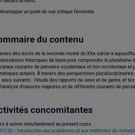
et débats actuels;
évelopper un point de vue critique féministe.
ommaire du contenu
ravers des écrits de la seconde moitié du XXe siècle à aujourd'hu
naissances théoriques de base pour comprendre le pluralisme de
ncipaux courants de pensées occidentaux et non occidentaux et p
matiques actuels. À travers des perspectives pluridisciplinaires e
 axes suivants : l'étude des rapports de sexe et de genre, et le
 l'analyse d'oeuvres majeures et de différents courants de pens
ctivités concomitantes
rs à suivre simultanément au présent cours.
1250 - Introduction aux problèmes et aux méthodes de recherc