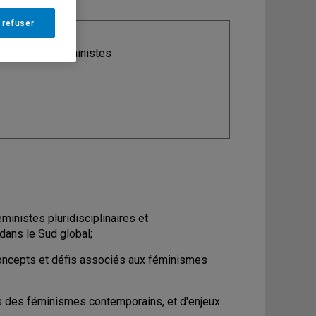
 refuser
ine
: Études féministes
ministes pluridisciplinaires et
 dans le Sud global;
concepts et défis associés aux féminismes
s des féminismes contemporains, et d'enjeux