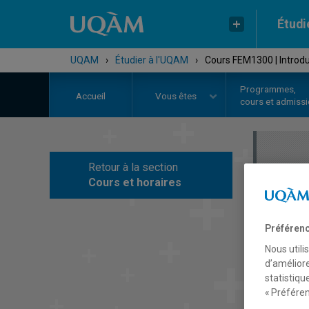
Étudi
UQAM
›
Étudier à l'UQAM
›
Cours FEM1300 | Introd
Programmes,
Accueil
Vous êtes
cours et admiss
Retour à la section
C
Cours et horaires
Préférenc
Nous utili
d’améliore
statistiqu
« Préféren