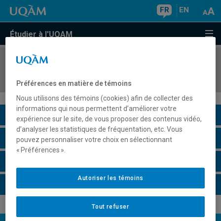
FR
EN
Étudier à l'UQAM
COURS
//
FIN3500
Gestion financière
Préférences en matière de témoins
Nous utilisons des témoins (cookies) afin de collecter des
informations qui nous permettent d’améliorer votre
Description du cours
expérience sur le site, de vous proposer des contenus vidéo,
d’analyser les statistiques de fréquentation, etc. Vous
Horaire - Été 2026
pouvez personnaliser votre choix en sélectionnant
« Préférences ».
Horaire - Automne 2026
Autoriser les témoins
Horaire - Hiver 2027
Tout refuser