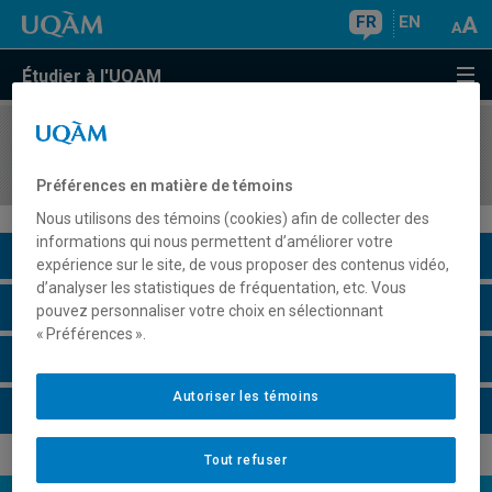
FR
EN
Étudier à l'UQAM
COURS
//
FIN3500
Gestion financière
Préférences en matière de témoins
Nous utilisons des témoins (cookies) afin de collecter des
informations qui nous permettent d’améliorer votre
Description du cours
expérience sur le site, de vous proposer des contenus vidéo,
d’analyser les statistiques de fréquentation, etc. Vous
Horaire - Été 2026
pouvez personnaliser votre choix en sélectionnant
« Préférences ».
Horaire - Automne 2026
Autoriser les témoins
Horaire - Hiver 2027
Tout refuser