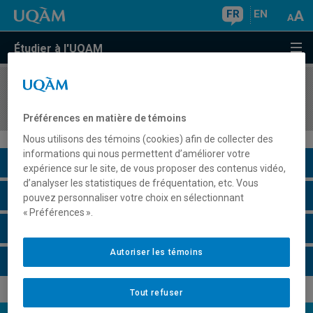
FR
EN
Étudier à l'UQAM
COURS
//
FIN3500
Gestion financière
Préférences en matière de témoins
Nous utilisons des témoins (cookies) afin de collecter des
informations qui nous permettent d’améliorer votre
Description du cours
expérience sur le site, de vous proposer des contenus vidéo,
d’analyser les statistiques de fréquentation, etc. Vous
Horaire - Été 2026
pouvez personnaliser votre choix en sélectionnant
« Préférences ».
Horaire - Automne 2026
Autoriser les témoins
Horaire - Hiver 2027
Tout refuser