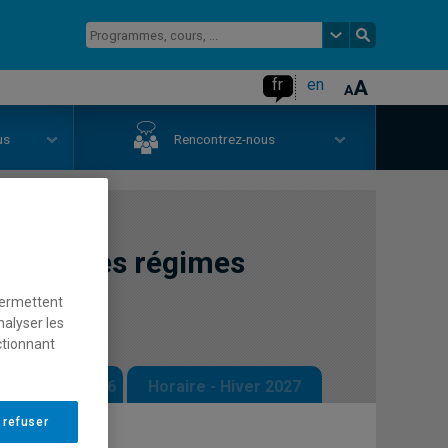
fr
en
us
Rencontrez-nous
ment des régimes
permettent
nalyser les
ctionnant
 - Automne 2026
Horaire - Hiver 2027
 refuser