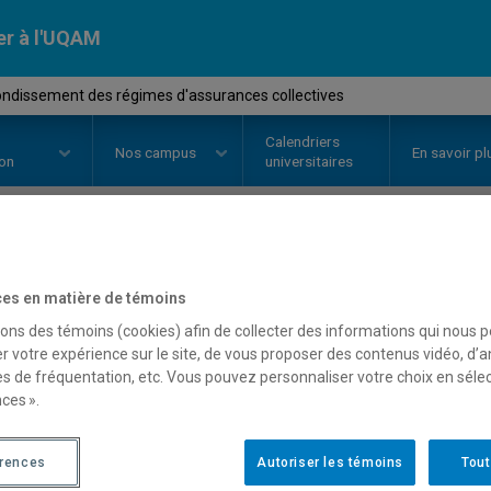
er à l'UQAM
ondissement des régimes d'assurances collectives
Calendriers
Nos
campus
En savoir pl
ion
universitaires
OURS
//
FIN4920
-
Approfondisse
es en matière de témoins
d'assurances collectives
sons des témoins (cookies) afin de collecter des informations qui nous 
r votre expérience sur le site, de vous proposer des contenus vidéo, d’a
es de fréquentation, etc. Vous pouvez personnaliser votre choix en séle
ces ».
Description
Horaire - Été 2026
Horaire
érences
Autoriser les témoins
Tout