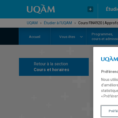
Étudi
UQAM
›
Étudier à l'UQAM
›
Cours FIN4920 | Approf
Programmes,
Accueil
Vous êtes
cours et admiss
Retour à la section
C
Cours et horaires
Préférenc
Nous utili
d’améliore
statistiqu
« Préféren
Préf