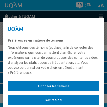
FR
EN
Étudier à l'UQAM
COURS
//
FIN5401
Assurances
Préférences en matière de témoins
Nous utilisons des témoins (cookies) afin de collecter des
informations qui nous permettent d’améliorer votre
Description du cours
expérience sur le site, de vous proposer des contenus vidéo,
d’analyser les statistiques de fréquentation, etc. Vous
Horaire - Été 2026
pouvez personnaliser votre choix en sélectionnant
« Préférences ».
Horaire - Automne 2026
Autoriser les témoins
Horaire - Hiver 2027
Tout refuser