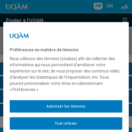
FR
EN
Étudier à l'UQAM
COURS
//
FIN5451
Retraite: aspects financiers
Préférences en matière de témoins
Nous utilisons des témoins (cookies) afin de collecter des
informations qui nous permettent d’améliorer votre
Description du cours
expérience sur le site, de vous proposer des contenus vidéo,
d’analyser les statistiques de fréquentation, etc. Vous
Horaire - Été 2026
pouvez personnaliser votre choix en sélectionnant
« Préférences ».
Horaire - Automne 2026
Autoriser les témoins
Horaire - Hiver 2027
Tout refuser