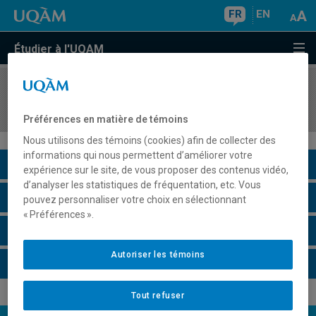
FR
EN
Étudier à l'UQAM
COURS
//
FIN5523
Marché obligataire et taux d'intérêt
Préférences en matière de témoins
Nous utilisons des témoins (cookies) afin de collecter des
informations qui nous permettent d’améliorer votre
Description du cours
expérience sur le site, de vous proposer des contenus vidéo,
d’analyser les statistiques de fréquentation, etc. Vous
Horaire - Été 2026
pouvez personnaliser votre choix en sélectionnant
« Préférences ».
Horaire - Automne 2026
Autoriser les témoins
Horaire - Hiver 2027
Tout refuser