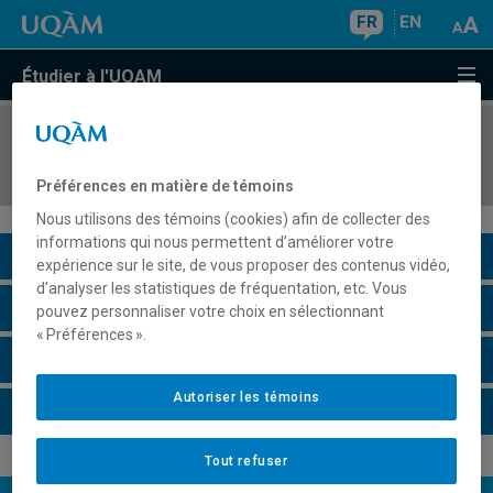
FR
EN
Étudier à l'UQAM
COURS
//
FIN5525
Théorie de portefeuille
Préférences en matière de témoins
Nous utilisons des témoins (cookies) afin de collecter des
informations qui nous permettent d’améliorer votre
Description du cours
expérience sur le site, de vous proposer des contenus vidéo,
d’analyser les statistiques de fréquentation, etc. Vous
Horaire - Été 2026
pouvez personnaliser votre choix en sélectionnant
« Préférences ».
Horaire - Automne 2026
Autoriser les témoins
Horaire - Hiver 2027
Tout refuser